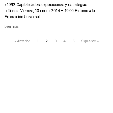
«1992. Capitalidades, exposiciones y estrategias
críticas». Viernes, 10 enero, 2014 – 19:00 En torno a la
Exposición Universal…
Leer más
« Anterior
1
2
3
4
5
Siguiente »
Solokoetxe 8 bajo, 48006 Bilbao
·
bulegoa@bulegoa.org
·
newsletter
Con el apoyo de Eusko Jaurlaritza/Gobierno Vasco,
Diputación Foral de Bizkaia, Ayuntamiento de Bilbao, el
Programa Europa Creativa de la Unión Europea y el Ministerio
de Cultura y Deporte
Política de privacidad y uso de cookies