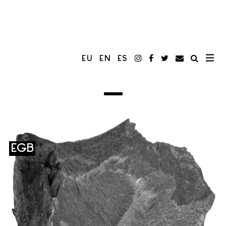
EU
EN
ES
EGB