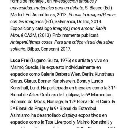
forma de montaje”, en
Investigación artística y
universidad: materiales para un debate
, S. Blasco (Ed.),
Madrid, Ed. Asimétricas, 2013.
Pensar la imagen/Pensar
con las imágenes
(Ed.), Salamanca, Delirio, 2014.
Exposición y catálogo
Image(s), mon amour
.
Rabih
Mroué
, CA2M, (2013). Próximamente publicará
Antepenúltimas cosas
.
Para una crítica visual del saber
solitari
o, Bilbao, Consonni, 2017.
Luca Frei
(Lugano, Suiza, 1976) es artista y vive en
Malmö, Suecia. Ha expuesto individualmente en
espacios como Galerie Barbara Wien, Berlín; Kunsthaus
Glarus, Glarus; Bonner Kunstverein, Bonn; y Lunds
Konsthall, Lund. Ha participado en bienales como la 31ª
Bienal de Artes Gráficas de Ljubljana, la 6ª Momentum
Biennale de Moss, Noruega; la 12ª Bienal de El Cairo, la
3ª Bienal de Praga y la 9ª Bienal de Estambul.
Asimismo, ha desarrollado
displays
expositivos en
espacios como la Tate Liverpool y Malmö Konsthall, y