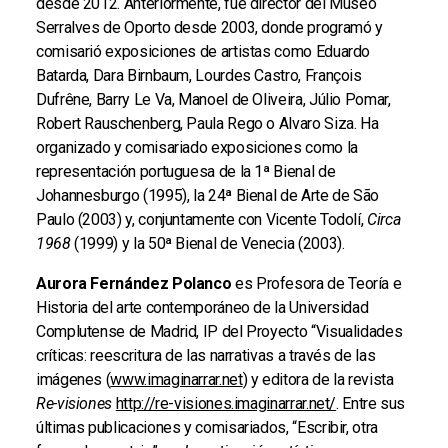
desde 2012. Anteriormente, fue director del Museo
Serralves de Oporto desde 2003, donde programó y
comisarió exposiciones de artistas como Eduardo
Batarda, Dara Birnbaum, Lourdes Castro, François
Dufrêne, Barry Le Va, Manoel de Oliveira, Júlio Pomar,
Robert Rauschenberg, Paula Rego o Alvaro Siza. Ha
organizado y comisariado exposiciones como la
representación portuguesa de la 1ª Bienal de
Johannesburgo (1995), la 24ª Bienal de Arte de São
Paulo (2003) y, conjuntamente con Vicente Todolí,
Circa
1968
(1999) y la 50ª Bienal de Venecia (2003).
Aurora Fernández Polanco
es Profesora de Teoría e
Historia del arte contemporáneo de la Universidad
Complutense de Madrid, IP del Proyecto “Visualidades
críticas: reescritura de las narrativas a través de las
imágenes (
www.imaginarrar.net
) y editora de la revista
Re-visiones
http://re-visiones.imaginarrar.net/
. Entre sus
últimas publicaciones y comisariados, “Escribir, otra