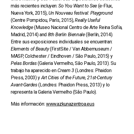
más recientes incluyen:
So You Want to See
(e-Flux,
Nueva York, 2015),
Un Nouveau festival: Playground
(Centre Pompidou, París, 2015),
Really Useful
Knowledge
(Museo Nacional Centro de Arte Reina Sofía,
Madrid, 2014) and
8th Berlin Biennale
(Berlín, 2014).
Entre sus exposiciones individuales se encuentran:
Elements of Beauty
(FirstSite / Van Abbemuseum /
MASP, Colchester / Eindhoven / São Paulo, 2015) y
Pelas Bordas
(Galeria Vermelho, São Paulo, 2013). Su
trabajo ha aparecido en
Cream 3
(Londres: Phaidon
Press, 2003) y
Art Cities of the Future, 21st-Century
Avant-Gardes
(Londres: Phaidon Press, 2013) y lo
representa la Galeria Vermelho (São Paulo).
Más información:
www.azkunazentroa.eus