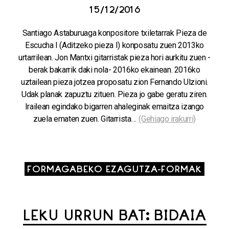
15/12/2016
Santiago Astaburuaga konpositore txiletarrak Pieza de
Escucha I (Aditzeko pieza I) konposatu zuen 2013ko
urtarrilean. Jon Mantxi gitarristak pieza hori aurkitu zuen -
berak bakarrik daki nola- 2016ko ekainean. 2016ko
uztailean pieza jotzea proposatu zion Fernando Ulzioni.
Udak planak zapuztu zituen. Pieza jo gabe geratu ziren.
Irailean egindako bigarren ahaleginak emaitza izango
zuela ematen zuen. Gitarrista…
(Gehiago irakurri)
FORMAGABEKO EZAGUTZA-FORMAK
LEKU URRUN BAT: BIDAIA