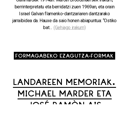
berrinterpretatu eta berridatzi zuen 1969an, eta orain
Israel Galvan flamenko-dantzariaren dantzarako
jarraibidea da. Hauxe da saio honen abiapuntua: “Ostiko
bat…
(Gehiago irakurri)
FORMAGABEKO EZAGUTZA-FORMAK
LANDAREEN MEMORIAK.
MICHAEL MARDER ETA
JOSÉ RAMÓN AIS
26/09/2016