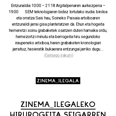
Entzunaldia 10:00 – 21:18 Argitalpenaren aurkezpena –
19:00 SEM teknologiaren bidez lortutako irudia: biniloa
eta orratza Saio hau, Soineko Paisaia artxiboaren
entzunaldi jarrai gisa plantetatzen da. Ehun eta hogeita
hemeretzi soinu grabaketek osatzen duten hamaika ordu,
hemezortzi minutu eta berrogeita hiru segundoko
iraupeneko artxiboa, haren grabaketen kronologiari
jarraituz, hasieratik bukaerara entzungai jarriko dugu.…
(Gehiago irakurri)
ZINEMA_ILEGALA
ZINEMA_ILEGALEKO
HIRUROGEITA SEIGARREN