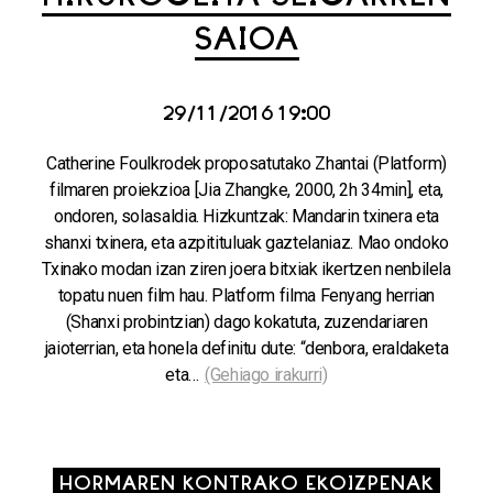
SAIOA
29/11/2016 19:00
Catherine Foulkrodek proposatutako Zhantai (Platform)
filmaren proiekzioa [Jia Zhangke, 2000, 2h 34min], eta,
ondoren, solasaldia. Hizkuntzak: Mandarin txinera eta
shanxi txinera, eta azpitituluak gaztelaniaz. Mao ondoko
Txinako modan izan ziren joera bitxiak ikertzen nenbilela
topatu nuen film hau. Platform filma Fenyang herrian
(Shanxi probintzian) dago kokatuta, zuzendariaren
jaioterrian, eta honela definitu dute: “denbora, eraldaketa
eta…
(Gehiago irakurri)
HORMAREN KONTRAKO EKOIZPENAK