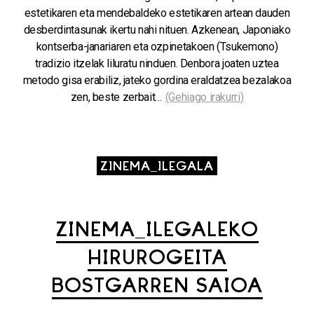
estetikaren eta mendebaldeko estetikaren artean dauden
desberdintasunak ikertu nahi nituen. Azkenean, Japoniako
kontserba-janariaren eta ozpinetakoen (Tsukemono)
tradizio itzelak liluratu ninduen. Denbora joaten uztea
metodo gisa erabiliz, jateko gordina eraldatzea bezalakoa
zen, beste zerbait…
(Gehiago irakurri)
ZINEMA_ILEGALA
ZINEMA_ILEGALEKO
HIRUROGEITA
BOSTGARREN SAIOA