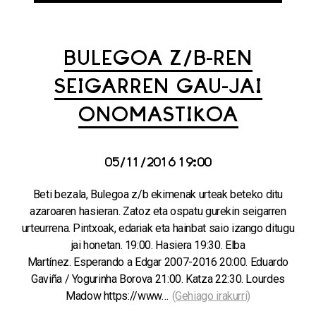
BULEGOA Z/B-REN
SEIGARREN GAU-JAI
ONOMASTIKOA
05/11/2016 19:00
Beti bezala, Bulegoa z/b ekimenak urteak beteko ditu
azaroaren hasieran. Zatoz eta ospatu gurekin seigarren
urteurrena. Pintxoak, edariak eta hainbat saio izango ditugu
jai honetan. 19:00. Hasiera 19:30. Elba
Martínez. Esperando a Edgar 2007-2016 20:00. Eduardo
Gaviña / Yogurinha Borova 21:00. Katza 22:30. Lourdes
Madow https://www…
(Gehiago irakurri)