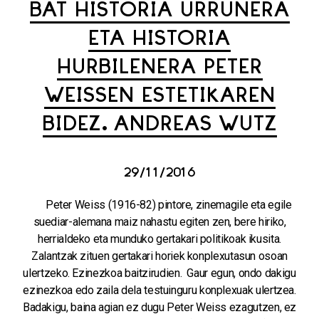
BAT HISTORIA URRUNERA
ETA HISTORIA
HURBILENERA PETER
WEISSEN ESTETIKAREN
BIDEZ. ANDREAS WUTZ
29/11/2016
Peter Weiss (1916-82) pintore, zinemagile eta egile
suediar-alemana maiz nahastu egiten zen, bere hiriko,
herrialdeko eta munduko gertakari politikoak ikusita.
Zalantzak zituen gertakari horiek konplexutasun osoan
ulertzeko. Ezinezkoa baitzirudien. Gaur egun, ondo dakigu
ezinezkoa edo zaila dela testuinguru konplexuak ulertzea.
Badakigu, baina agian ez dugu Peter Weiss ezagutzen, ez