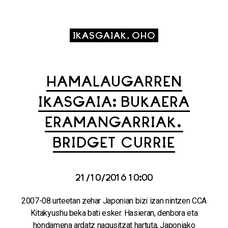
IKASGAIAK, OHO
HAMALAUGARREN
IKASGAIA: BUKAERA
ERAMANGARRIAK.
BRIDGET CURRIE
21/10/2016 10:00
2007-08 urteetan zehar Japonian bizi izan nintzen CCA
Kitakyushu beka bati esker. Hasieran, denbora eta
hondamena ardatz nagusitzat hartuta, Japoniako