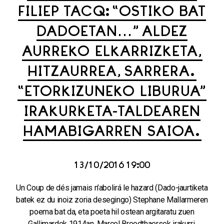
FILIEP TACQ: “OSTIKO BAT
DADOETAN…” ALDEZ
AURREKO ELKARRIZKETA,
HITZAURREA, SARRERA.
“ETORKIZUNEKO LIBURUA”
IRAKURKETA-TALDEAREN
HAMABIGARREN SAIOA.
13/10/2016 19:00
Un Coup de dés jamais n’abolirá le hazard (Dado-jaurtiketa
batek ez du inoiz zoria desegingo) Stephane Mallarmeren
poema bat da, eta poeta hil ostean argitaratu zuen
Gallimardek 1914an. Marcel Broodthaersek irakurri,