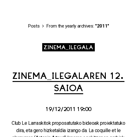
Posts
From the yearly archives:
"2011"
ZINEMA_ILEGALA
ZINEMA_ILEGALAREN 12.
SAIOA
19/12/2011 19:00
Club Le Larraskitok proposatutako bideoak proiektatuko
dira, eta gero hizketaldia izango da. La coquille et le