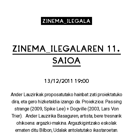
ZINEMA_ILEGALA
ZINEMA_ILEGALAREN 11.
SAIOA
13/12/2011 19:00
Ander Lauzirikak proposatutako hainbat zati proiektatuko
dira, eta gero hizketaldia izango da. Proiekzioa: Passing
strange (2009, Spike Lee) + Dogville (2003, Lars Von
Trier). Ander Lauzirika Basaguren, artista; bere tresnarik
ohikoena: argazki-makina. Argazkigintzako eskolak
ematen ditu Bilbon, Udalak antolatutako ikastaroetan.