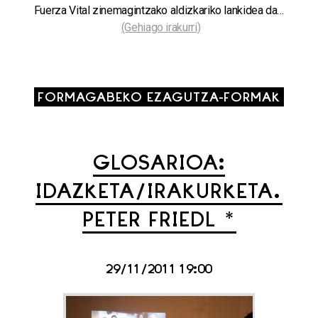
Fuerza Vital zinemagintzako aldizkariko lankidea da…
(Gehiago irakurri)
FORMAGABEKO EZAGUTZA-FORMAK
GLOSARIOA:
IDAZKETA/IRAKURKETA.
PETER FRIEDL *
29/11/2011 19:00