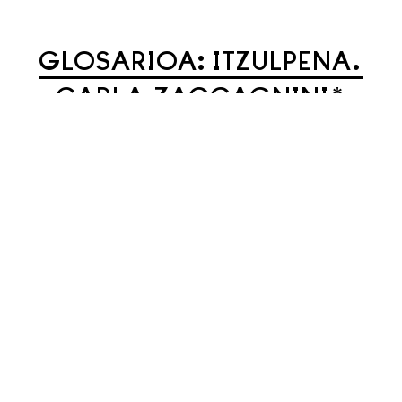
GLOSARIOA: ITZULPENA.
CARLA ZACCAGNINI*
05/11/2011 19:00
Previous
Next
Nofuinidieike (harria jaten duena) Itzultzea nahastea ere