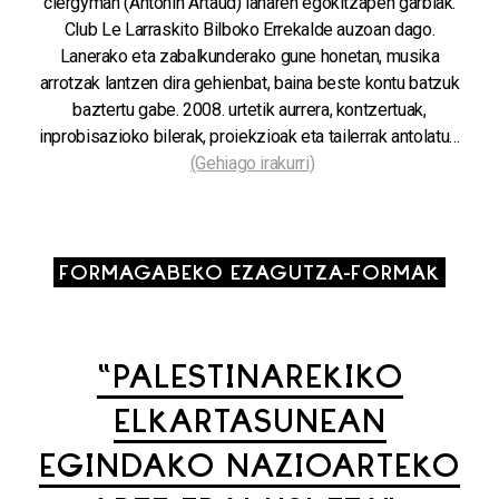
clergyman (Antonin Artaud) lanaren egokitzapen garbiak.
Club Le Larraskito Bilboko Errekalde auzoan dago.
Lanerako eta zabalkunderako gune honetan, musika
arrotzak lantzen dira gehienbat, baina beste kontu batzuk
baztertu gabe. 2008. urtetik aurrera, kontzertuak,
inprobisazioko bilerak, proiekzioak eta tailerrak antolatu…
(Gehiago irakurri)
FORMAGABEKO EZAGUTZA-FORMAK
“PALESTINAREKIKO
ELKARTASUNEAN
EGINDAKO NAZIOARTEKO