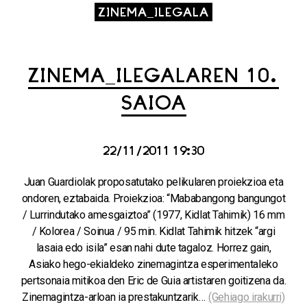
ZINEMA_ILEGALA
ZINEMA_ILEGALAREN 10.
SAIOA
22/11/2011 19:30
Juan Guardiolak proposatutako pelikularen proiekzioa eta
ondoren, eztabaida. Proiekzioa: “Mababangong bangungot
/ Lurrindutako amesgaiztoa” (1977, Kidlat Tahimik) 16 mm
/ Kolorea / Soinua / 95 min. Kidlat Tahimik hitzek “argi
lasaia edo isila” esan nahi dute tagaloz. Horrez gain,
Asiako hego-ekialdeko zinemagintza esperimentaleko
pertsonaia mitikoa den Eric de Guia artistaren goitizena da.
Zinemagintza-arloan ia prestakuntzarik…
(Gehiago irakurri)