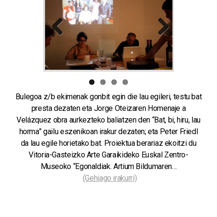
Previous
Next
Bulegoa z/b ekimenak gonbit egin die lau egileri, testu bat
presta dezaten eta Jorge Oteizaren Homenaje a
Velázquez obra aurkezteko baliatzen den “Bat, bi, hiru, lau
horma” gailu eszenikoan irakur dezaten; eta Peter Friedl
da lau egile horietako bat. Proiektua berariaz ekoitzi du
Vitoria-Gasteizko Arte Garaikideko Euskal Zentro-
Museoko “Egonaldiak. Artium Bildumaren…
(Gehiago irakurri)