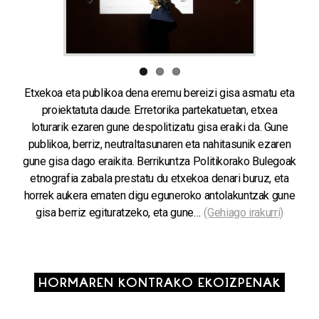
Previous
Next
Etxekoa eta publikoa dena eremu bereizi gisa asmatu eta
proiektatuta daude. Erretorika partekatuetan, etxea
loturarik ezaren gune despolitizatu gisa eraiki da. Gune
publikoa, berriz, neutraltasunaren eta nahitasunik ezaren
gune gisa dago eraikita. Berrikuntza Politikorako Bulegoak
etnografia zabala prestatu du etxekoa denari buruz, eta
horrek aukera ematen digu eguneroko antolakuntzak gune
gisa berriz egituratzeko, eta gune…
(Gehiago irakurri)
HORMAREN KONTRAKO EKOIZPENAK