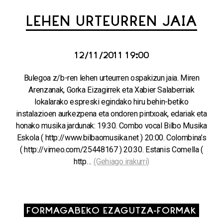
LEHEN URTEURREN JAIA
12/11/2011 19:00
Bulegoa z/b-ren lehen urteurren ospakizun jaia. Miren
Arenzanak, Gorka Eizagirrek eta Xabier Salaberriak
lokalarako espreski egindako hiru behin-betiko
instalazioen aurkezpena eta ondoren pintxoak, edariak eta
honako musika jardunak: 19:30. Combo vocal Bilbo Musika
Eskola ( http://www.bilbaomusika.net ) 20:00. Colombina’s
( http://vimeo.com/25448167 ) 20:30. Estanis Comella (
http…
(Gehiago irakurri)
FORMAGABEKO EZAGUTZA-FORMAK