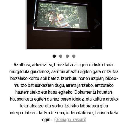
Previous
Next
Azaltzea, adieraztea, baieztatzea… geure diskurtsoan
murgilduta gaudenez, sarritan ahaztu egiten gara entzutea
bezalako kontu soil batez. Izenburu honen azpian, bideo-
multzo bat aurkezten dugu, arreta jartzeko, entzuteko,
hautemateko eta kasu egiteko. Dokumentu hauetan,
hausnarketa egiten da nazioaren ideiaz, eta kultura arteko
leku-aldatze eta sorkuntzarako laborategi gisa
interpretatzen da. Era berean, bideoak ikusiz, hausnarketa
egin…
(Gehiago irakurri)