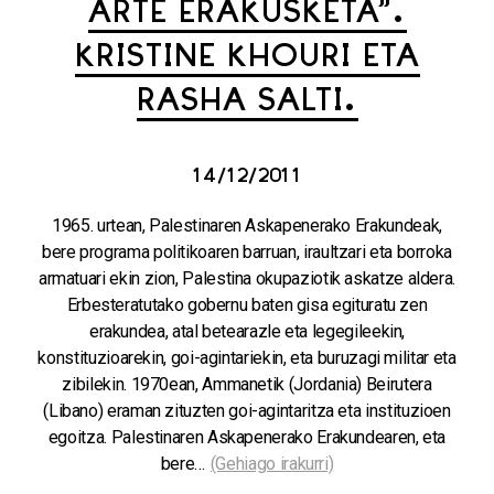
ARTE ERAKUSKETA”.
KRISTINE KHOURI ETA
RASHA SALTI.
14/12/2011
1965. urtean, Palestinaren Askapenerako Erakundeak,
bere programa politikoaren barruan, iraultzari eta borroka
armatuari ekin zion, Palestina okupaziotik askatze aldera.
Erbesteratutako gobernu baten gisa egituratu zen
erakundea, atal betearazle eta legegileekin,
konstituzioarekin, goi-agintariekin, eta buruzagi militar eta
zibilekin. 1970ean, Ammanetik (Jordania) Beirutera
(Libano) eraman zituzten goi-agintaritza eta instituzioen
egoitza. Palestinaren Askapenerako Erakundearen, eta
bere…
(Gehiago irakurri)