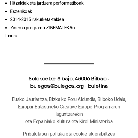
Hitzaldiak eta jarduera performatiboak
Eszenikoak
2014-2015 irakurketa-taldea
Zinema programa ZINEMATEKAn
Liburu
Solokoetxe 8 bajo, 48006 Bilbao
·
bulegoa@bulegoa.org
·
buletina
Eusko Jaurlaritza, Bizkaiko Foru Aldundia, Bilboko Udala,
Europar Batasuneko Creative Europe Programaren
laguntzarekin
eta Espainiako Kultura eta Kirol Ministerioa
Pribatutasun politika eta cookie-ak erabiltzea