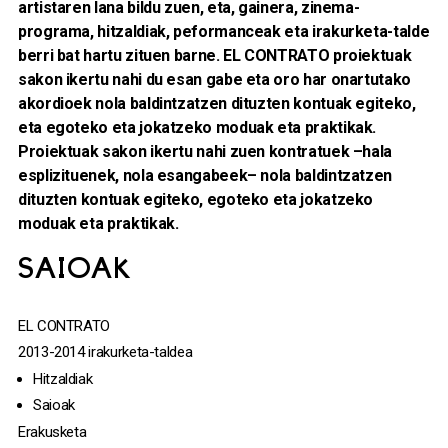
artistaren lana bildu zuen, eta, gainera, zinema-
programa, hitzaldiak, peformanceak eta irakurketa-talde
berri bat hartu zituen barne. EL CONTRATO proiektuak
sakon ikertu nahi du esan gabe eta oro har onartutako
akordioek nola baldintzatzen dituzten kontuak egiteko,
eta egoteko eta jokatzeko moduak eta praktikak.
Proiektuak sakon ikertu nahi zuen kontratuek –hala
esplizituenek, nola esangabeek– nola baldintzatzen
dituzten kontuak egiteko, egoteko eta jokatzeko
moduak eta praktikak.
SAIOAK
EL CONTRATO
2013-2014 irakurketa-taldea
Hitzaldiak
Saioak
Erakusketa