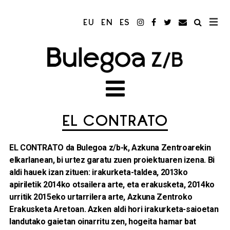
EU
EN
ES
EL CONTRATO
EL CONTRATO da Bulegoa z/b-k, Azkuna Zentroarekin
elkarlanean, bi urtez garatu zuen proiektuaren izena. Bi
aldi hauek izan zituen: irakurketa-taldea, 2013ko
apiriletik 2014ko otsailera arte, eta erakusketa, 2014ko
urritik 2015eko urtarrilera arte, Azkuna Zentroko
Erakusketa Aretoan. Azken aldi hori irakurketa-saioetan
landutako gaietan oinarritu zen, hogeita hamar bat