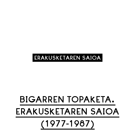
ERAKUSKETAREN SAIOA
BIGARREN TOPAKETA.
ERAKUSKETAREN SAIOA
(1977-1987)