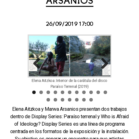
ARSANIOS
26/09/2019 17:00
Previous
Next
Elena Aitzkoa: Interior de la carátula del disco
Marwa Arsani
Paraíso Terrenal (2019)
Elena Aitzkoa y Marwa Arsanios presentan dos trabajos
dentro de Display Series: Paraíso terrenal y Who is Afraid
of Ideology? Display Series es una línea de programa
centrada en los formatos de la exposición y la instalación.
Su objetivo es generar un encuentro para que artistas