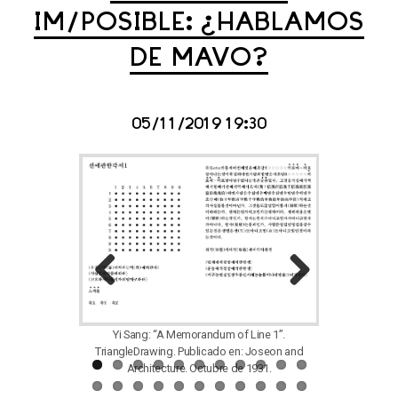
IM/POSIBLE: ¿HABLAMOS
DE MAVO?
05/11/2019 19:30
Previous
Next
MAVO: Rest
decoración de 
Yi Sang: “A Memorandum of Line 1”.
“Nuevas ocupaci
TriangleDrawing. Publicado en: Joseon and
sus habilidades
Architecture. Octubre de 1931.
Chūō sh