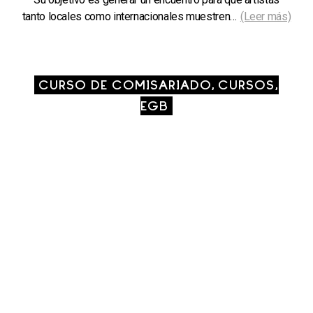
tanto locales como internacionales muestren…
(Leer más)
CURSO DE COMISARIADO, CURSOS,
EGB
CURSO DE
COMISARIADO. RUTH
NOACK: VENID A DAR
UNA VUELTA…