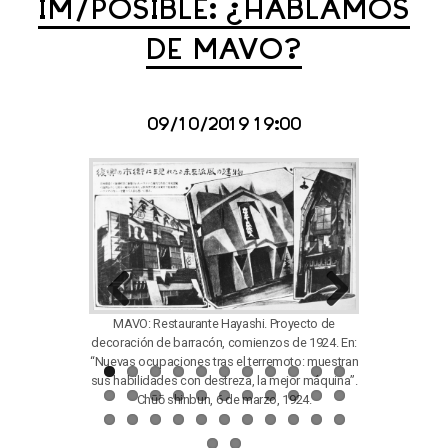
IM/POSIBLE: ¿HABLAMOS
DE MAVO?
09/10/2019 19:00
Previous
Next
MAVO: Restaurante Hayashi. Proyecto de
decoración de barracón, comienzos de 1924. En:
Yi Sang:
“Nuevas ocupaciones tras el terremoto: muestran
TriangleDraw
sus habilidades con destreza, la mejor máquina”.
Archit
Chūō shinbun, 6 de marzo, 1924.