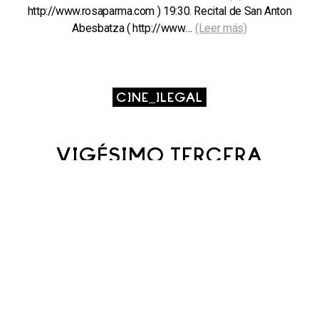
http://www.rosaparma.com ) 19:30. Recital de San Anton
Abesbatza ( http://www…
(Leer más)
CINE_ILEGAL
VIGÉSIMO TERCERA
SESIÓN DE CINE_ILEGAL
18/10/2012 19:00
Proyección de una película propuesta por Bob Curwen
seguida de coloquio. Proyección: Tres hermanos
(Francesco Rosi, Italia, 1981). A la llamada de su padre,
tres hermanos regresan a su pueblo natal en el sur de