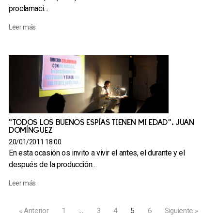
proclamaci…
Leer más
“TODOS LOS BUENOS ESPÍAS TIENEN MI EDAD”. JUAN
DOMÍNGUEZ
20/01/2011 18:00
En esta ocasión os invito a vivir el antes, el durante y el
después de la producción…
Leer más
« Anterior
1
…
3
4
5
6
Siguiente »