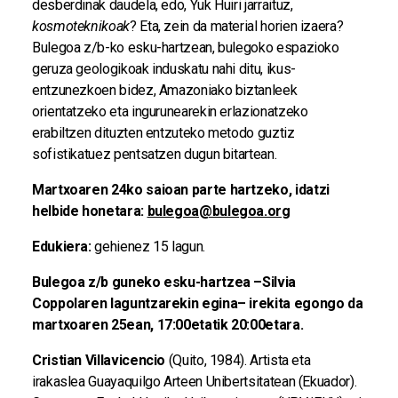
desberdinak daudela, edo, Yuk Huiri jarraituz,
kosmoteknikoak
? Eta, zein da material horien izaera?
Bulegoa z/b-ko esku-hartzean, bulegoko espazioko
geruza geologikoak induskatu nahi ditu, ikus-
entzunezkoen bidez, Amazoniako biztanleek
orientatzeko eta ingurunearekin erlazionatzeko
erabiltzen dituzten entzuteko metodo guztiz
sofistikatuez pentsatzen dugun bitartean.
Martxoaren 24ko saioan parte hartzeko, idatzi
helbide honetara:
bulegoa@bulegoa.org
Edukiera:
gehienez 15 lagun.
Bulegoa z/b guneko esku-hartzea –Silvia
Coppolaren laguntzarekin egina– irekita egongo da
martxoaren 25ean, 17:00etatik 20:00etara.
Cristian Villavicencio
(Quito, 1984). Artista eta
irakaslea Guayaquilgo Arteen Unibertsitatean (Ekuador).