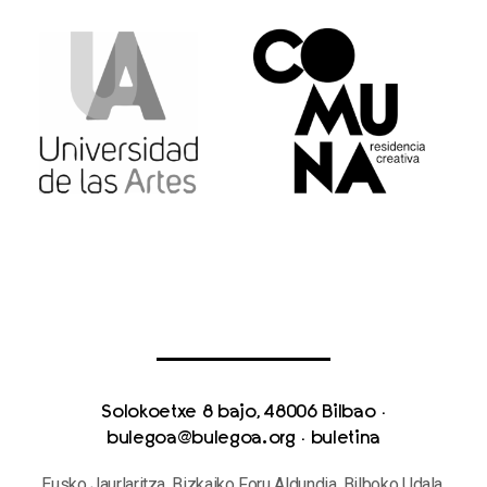
Solokoetxe 8 bajo, 48006 Bilbao
·
bulegoa@bulegoa.org
·
buletina
Eusko Jaurlaritza, Bizkaiko Foru Aldundia, Bilboko Udala,