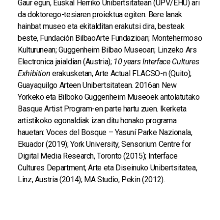
Gaur egun, Euskal Herriko Unibertsitatean (UPV/EHU) ari
da doktorego-tesiaren proiektua egiten. Bere lanak
hainbat museo eta ekitalditan erakutsi dira, besteak
beste, Fundación BilbaoArte Fundazioan; Montehermoso
Kulturunean; Guggenheim Bilbao Museoan; Linzeko Ars
Electronica jaialdian (Austria);
10 years Interface Cultures
Exhibition
erakusketan, Arte Actual FLACSO-n (Quito);
Guayaquilgo Arteen Unibertsitatean. 2016an New
Yorkeko eta Bilboko Guggenheim Museoek antolatutako
Basque Artist Program-en parte hartu zuen. Ikerketa
artistikoko egonaldiak izan ditu honako programa
hauetan: Voces del Bosque – Yasuní Parke Nazionala,
Ekuador (2019); York University, Sensorium Centre for
Digital Media Research, Toronto (2015); Interface
Cultures Department, Arte eta Diseinuko Unibertsitatea,
Linz, Austria (2014); MA Studio, Pekin (2012).