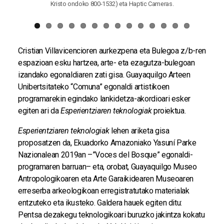
Kristo ondoko 800-1532) eta Haptic Cameras.
Cristian Villavicencioren aurkezpena eta Bulegoa z/b-ren
espazioan esku hartzea, arte- eta ezagutza-bulegoan
izandako egonaldiaren zati gisa. Guayaquilgo Arteen
Unibertsitateko “Comuna” egonaldi artistikoen
programarekin egindako lankidetza-akordioari esker
egiten ari da
Esperientziaren teknologiak
proiektua.
Esperientziaren teknologiak
lehen ariketa gisa
proposatzen da, Ekuadorko Amazoniako Yasuní Parke
Nazionalean 2019an –”Voces del Bosque” egonaldi-
programaren barruan– eta, orobat, Guayaquilgo Museo
Antropologikoaren eta Arte Garaikidearen Museoaren
erreserba arkeologikoan erregistratutako materialak
entzuteko eta ikusteko. Galdera hauek egiten ditu:
Pentsa dezakegu teknologikoari buruzko jakintza kokatu