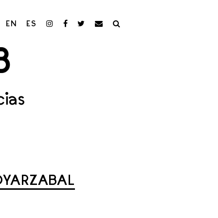
EN
ES
cias
 OYARZABAL