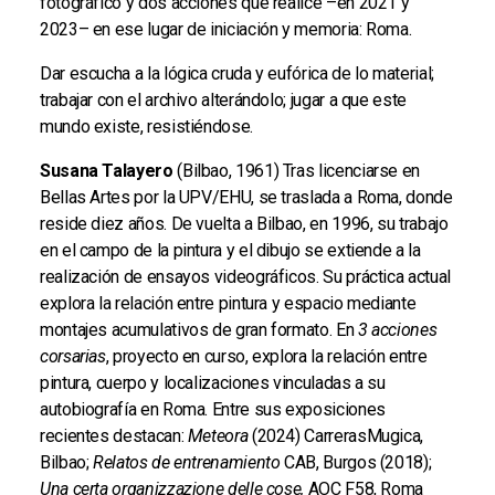
fotográfico y dos acciones que realicé –en 2021 y
2023– en ese lugar de iniciación y memoria: Roma.
Dar escucha a la lógica cruda y eufórica de lo material;
trabajar con el archivo alterándolo; jugar a que este
mundo existe, resistiéndose.
Susana Talayero
(Bilbao, 1961) Tras licenciarse en
Bellas Artes por la UPV/EHU, se traslada a Roma, donde
reside diez años.
De vuelta a Bilbao, en 1996, su trabajo
en el campo de la pintura y el dibujo se extiende a la
realización de ensayos videográficos. Su práctica actual
explora la relación entre pintura y espacio mediante
montajes acumulativos de gran formato. En
3 acciones
corsarias
, proyecto en curso, explora la relación entre
pintura, cuerpo y localizaciones vinculadas a su
autobiografía en Roma. Entre sus exposiciones
recientes destacan:
Meteora
(2024) CarrerasMugica,
Bilbao;
Relatos de entrenamiento
CAB, Burgos (2018);
Una certa organizzazione delle cose,
AOC F58, Roma