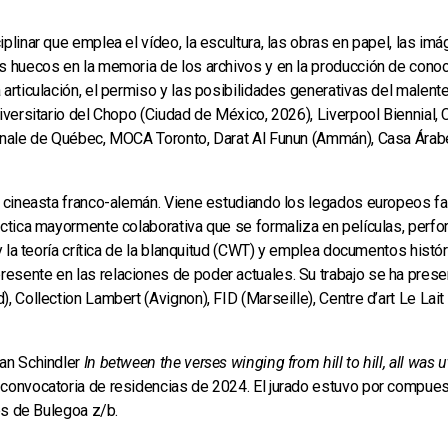
iplinar que emplea el vídeo, la escultura, las obras en papel, las imág
s huecos en la memoria de los archivos y en la producción de conoci
articulación, el permiso y las posibilidades generativas del malente
iversitario del Chopo (Ciudad de México, 2026), Liverpool Biennial, 
ennale de Québec, MOCA Toronto, Darat Al Funun (Ammán), Casa Ára
 y cineasta franco-alemán. Viene estudiando los legados europeos fa
áctica mayormente colaborativa que se formaliza en películas, perf
l y la teoría crítica de la blanquitud (CWT) y emplea documentos his
esente en las relaciones de poder actuales. Su trabajo se ha pres
, Collection Lambert (Avignon), FID (Marseille), Centre d’art Le Lait 
an Schindler
In between the verses winging from hill to hill, all was ut
convocatoria de residencias de 2024. El jurado estuvo por compuest
es de Bulegoa z/b.