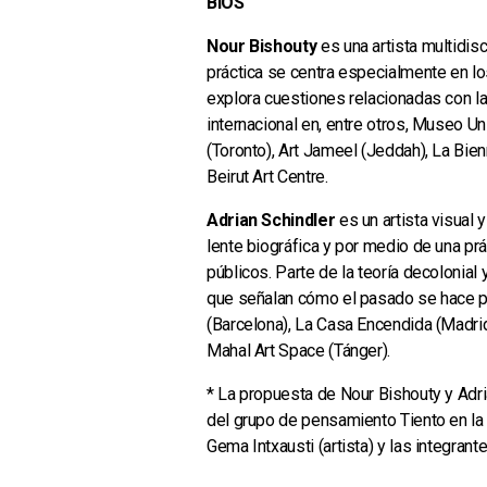
BIOS
Nour Bishouty
es una artista multidisc
práctica se centra especialmente en lo
explora cuestiones relacionadas con la 
internacional en, entre otros, Museo Un
(Toronto), Art Jameel (Jeddah), La Bi
Beirut Art Centre.
Adrian Schindler
es un artista visual
lente biográfica y por medio de una pr
públicos. Parte de la teoría decolonia
que señalan cómo el pasado se hace pr
(Barcelona), La Casa Encendida (Madrid)
Mahal Art Space (Tánger).
* La propuesta de Nour Bishouty y Adri
del grupo de pensamiento Tiento en la 
Gema Intxausti (artista)
y las integrant