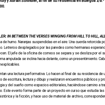
ty y Adrian Schindler, al fin de su residencia en Bulegoa z/b.*
00.
LER
: IN BETWEEN THE VERSES WINGING FROM HILL TO HILL, A
a de humo. Naranjas suspendidas en el aire. Una cuerda retorcida por 
mo. Letreros desplegados por las paredes como hermanas esperand
n. El jefe de la oficina de correos se separa y se desliza por el s
ierna amputada se inclina hacia delante, como un presentimiento. Cab
nexplicables.
ntan una lectura performativa. Lo hacen al final de su residencia de
os de escritura, lectura y dibujo y realizaron encuentros públicos y
magia y del sueño como espacios editoriales, haciéndose camino a tr
o. Este evento forma parte de un proyecto en curso que estudia las 
tórica y la ficción, y hace uso de material de archivo, correspondenci