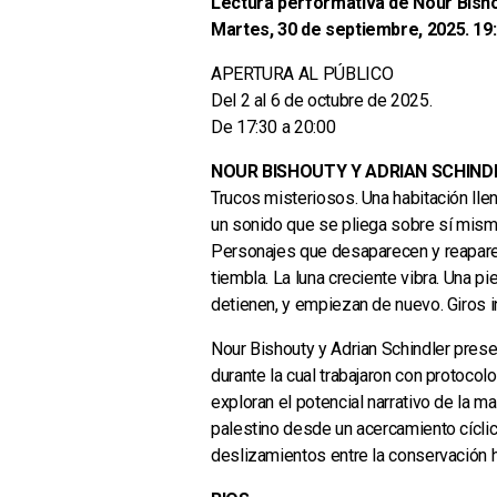
Lectura performativa de Nour Bishou
Martes, 30 de septiembre, 2025. 19:
APERTURA AL PÚBLICO
Del 2 al 6 de octubre de 2025.
De 17:30 a 20:00
NOUR BISHOUTY Y ADRIAN SCHIND
Trucos misteriosos. Una habitación llen
un sonido que se pliega sobre sí mis
Personajes que desaparecen y reaparece
tiembla. La luna creciente vibra. Una p
detienen, y empiezan de nuevo. Giros i
Nour Bishouty y Adrian Schindler prese
durante la cual trabajaron con protocol
exploran el potencial narrativo de la 
palestino desde un acercamiento cíclic
deslizamientos entre la conservación his