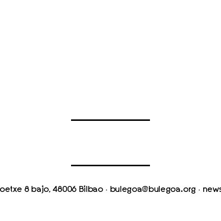
oetxe 8 bajo, 48006 Bilbao
·
bulegoa@bulegoa.org
·
news
ierno Vasco, Diputación Foral de Bizkaia, Ayuntamiento de Bilbao, e