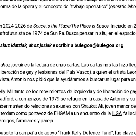
orma de la ópera y el concepto de “trabajo operístico” (
operatic lab
ón 2024-2026 de
Space is the Place/The Place is Space
. Iniciado en
a afrofuturista de 1974 de Sun Ra. Busca pensar in situ, en el espacio 
skuz idatziak, ahoz josiak
escribir a bulegoa@bulegoa.org
 ahoz josiak
es la lectura de unas cartas. Las cartas nos las hizo ll
eración de gay y lesbianas del País Vasco), a quien el artista Leon
evista, Antonio nos pidió que le ayudáramos a buscar un lugar para u
lly. Militante de los movimientos de izquierda y de liberación de ga
Bradford, a comienzos de 1979 se refugió en la casa de Antonio y su p
ber mantenido relaciones sexuales con Shaukat Ali, joven menor de 
Ámsterdam como portavoz de EHGAM a un encuentro de la
ILGA
, falle
amigos, familiares y pareja.
e suscitó la campaña de apoyo “Frank Kelly Defence Fund”, fue clave 