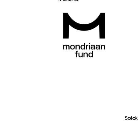
Solok
Con el apoyo de Eusko Jaurlaritza/Gob