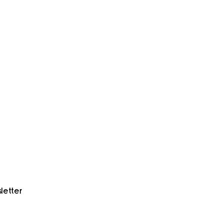
letter
l Programa Europa Creativa de la Unión