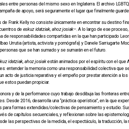
ales entre personas del mismo sexo en Inglaterra. El archivo LGBT
ampaña de apoyo, será seguramente el lugar que finalmente guarde la
 de Frank Kelly no consiste únicamente en encontrar su destino final
ncuentros de
eskuz idatziak, ahoz josiak
–. A lo largo de ese proceso,
 de responsabilidades compartidas en la que han participado Leon Fil
Bilbao Urrutia (artista, activista y pornógrafa) y Danele Sarriugarte Mo
personas que se han sumado y se sumarán en el futuro.
kuz idatziak, ahoz josiak
están animados por el espíritu con el que A
s: entender la memoria como una responsabilidad colectiva que se 
 un acto de justicia reparativa y el empeño por prestar atención a l
e estos puedan propiciar.
sonora y de la performance cuyo trabajo desdibuja las fronteras entre e
es. Desde 2016, desarrolla una “práctica operística”, en la que exp
 para formas extendidas/colectivas de pensamiento y estudio. Sus
ravés de capítulos secuenciales, y reflexionan sobre las epistemolo
desde las perspectivas de la medida, el espectáculo, la traducción, la