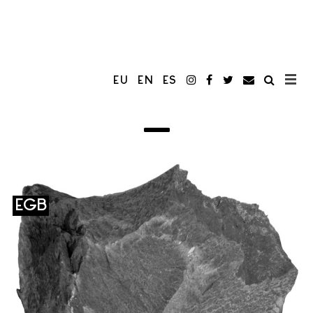
EU
EN
ES
EGB